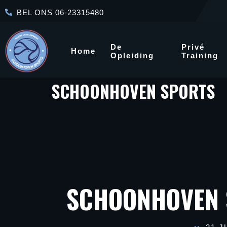
BEL ONS 06-23315480
De
Privé
Home
Opleiding
Training
SCHOONHOVEN SPORTS
SCHOONHOVEN