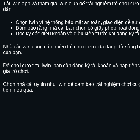
Tải iwin app và tham gia iwin club để trải nghiệm trò chơi cư
dẫn.
Chọn iwin vì hệ thống bảo mật an toàn, giao diện dễ sử
Đảm bảo rằng nhà cái bạn chọn có giấy phép hoạt động
Đọc kỹ các điều khoản và điều kiện trước khi đăng ký tà
Nhà cái iwin cung cấp nhiều trò chơi cược đa dạng, từ sòng b
của bạn.
Để chơi cược tại iwin, bạn cần đăng ký tài khoản và nạp tiền
gia trò chơi.
Chọn nhà cái uy tín như iwin để đảm bảo trải nghiệm chơi cược 
tiền hiệu quả.