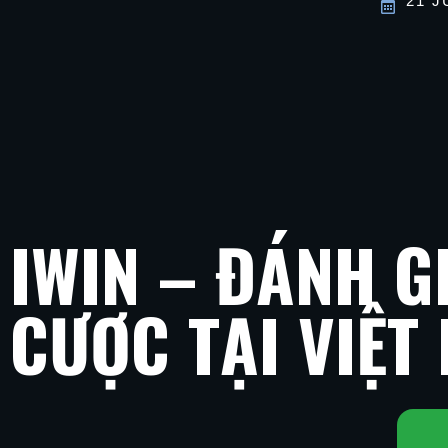
21 J
IWIN – ĐÁNH G
CƯỢC TẠI VIỆT