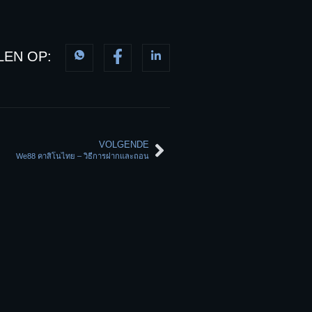
LEN OP:
VOLGENDE
We88 คาสิโนไทย – วิธีการฝากและถอน