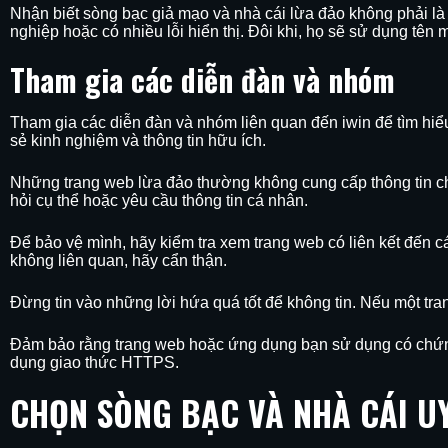
Nhận biết sòng bạc giả mạo và nhà cái lừa đảo không phải là
nghiệp hoặc có nhiều lỗi hiển thị. Đôi khi, họ sẽ sử dụng tên
Tham gia các diễn đàn và nhóm
Tham gia các diễn đàn và nhóm liên quan đến iwin để tìm hiể
sẻ kinh nghiệm và thông tin hữu ích.
Những trang web lừa đảo thường không cung cấp thông tin chi 
hỏi cụ thể hoặc yêu cầu thông tin cá nhân.
Để bảo vệ mình, hãy kiểm tra xem trang web có liên kết đến 
không liên quan, hãy cẩn thận.
Đừng tin vào những lời hứa quá tốt để không tin. Nếu một t
Đảm bảo rằng trang web hoặc ứng dụng bạn sử dụng có chứng
dụng giao thức HTTPS.
CHỌN SÒNG BẠC VÀ NHÀ CÁI UY