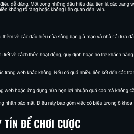
 điều dễ dàng. Một trong những dấu hiệu đầu tiên là các trang
 miền không rõ ràng hoặc không liên quan đến iwin.
u thêm về các dấu hiệu của sòng bạc giả mạo và nhà cái lừa đả
tiết về cách thức hoạt động, quy định hoặc hỗ trợ khách hàng.
các trang web khác không. Nếu có quá nhiều liên kết đến các t
rang web hoặc ứng dụng hứa hẹn lợi nhuận quá cao mà không cầ
 nhận bảo mật. Điều này bao gồm việc có biểu tượng ổ khóa t
 TÍN ĐỂ CHƠI CƯỢC