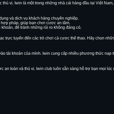
ợc thú vị. Iwin là một trong những nhà cái hàng đầu tại Việt Na
 dụng và dịch vụ khách hàng chuyên nghiệp.
 hợp pháp, giúp bạn chơi cược an tâm.
i khoản, để tránh những rủi ro không đáng có.
ạc trực tuyến đến các trò chơi cá cược thể thao. Hãy chọn nhữn
 vào tài khoản của mình. Iwin cung cấp nhiều phương thức nạp ti
an toàn và thú vị. Iwin club luôn sẵn sàng hỗ trợ bạn mọi lúc m