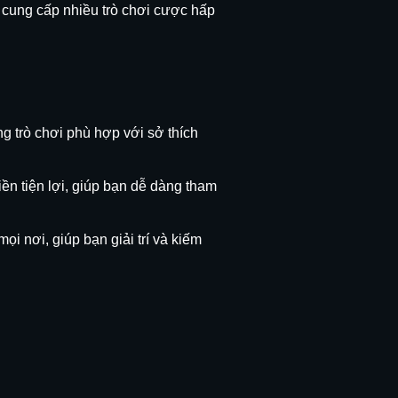
m, cung cấp nhiều trò chơi cược hấp
g trò chơi phù hợp với sở thích
ền tiện lợi, giúp bạn dễ dàng tham
ọi nơi, giúp bạn giải trí và kiếm