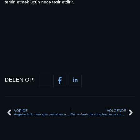
təmin etmək üçün necə təsir etdirir.
DELEN OP:
VORIGE
VOLGENDE
Angeltechnik moro spin verstehen und den perfekten Drall für mehr Erfolg erzielen
IWin – đánh giá sòng bạc và cá cược tại Việt Nam