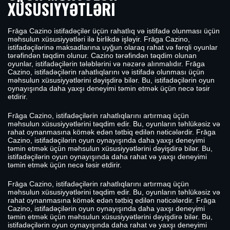
XÜSUSIYYƏTLƏRI
Frāga Cazino istifadəçilər üçün rahatlıq və istifadə olunması üçün
məhsulun xüsusiyyətləri ilə birlikdə işləyir. Frāga Cazino,
istifadəçilərinə maksadlarına uyğun olaraq rahat və fərqli oyunlar
tərəfindən təqdim olunur. Cazino tərəfindən təqdim olunan
oyunlar, istifadəçilərin tələblərini və nəzərə alınmalıdır. Frāga
Cazino, istifadəçilərin rahatlıqlarını və istifadə olunması üçün
məhsulun xüsusiyyətlərini dəyişdirə bilər. Bu, istifadəçilərin oyun
oynayışında daha yaxşı deneyimi təmin etmək üçün necə təsir
etdirir.
Frāga Cazino, istifadəçilərin rahatlıqlarını artırmaq üçün
məhsulun xüsusiyyətlərini təqdim edir. Bu, oyunların təhlükəsiz və
rahat oynanmasına kömək edən tətbiq edilən nəticələrdir. Frāga
Cazino, istifadəçilərin oyun oynayışında daha yaxşı deneyimi
təmin etmək üçün məhsulun xüsusiyyətlərini dəyişdirə bilər. Bu,
istifadəçilərin oyun oynayışında daha rahat və yaxşı deneyimi
təmin etmək üçün necə təsir etdirir.
Frāga Cazino, istifadəçilərin rahatlıqlarını artırmaq üçün
məhsulun xüsusiyyətlərini təqdim edir. Bu, oyunların təhlükəsiz və
rahat oynanmasına kömək edən tətbiq edilən nəticələrdir. Frāga
Cazino, istifadəçilərin oyun oynayışında daha yaxşı deneyimi
təmin etmək üçün məhsulun xüsusiyyətlərini dəyişdirə bilər. Bu,
istifadəçilərin oyun oynayışında daha rahat və yaxşı deneyimi