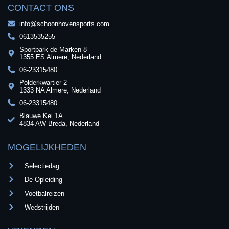
CONTACT ONS
info@schoonhovensports.com
0613535255
Sportpark de Marken 8
1355 ES Almere, Nederland
06-23315480
Polderkwartier 2
1333 NA Almere, Nederland
06-23315480
Blauwe Kei 1A
4834 AW Breda, Nederland
MOGELIJKHEDEN
Selectiedag
De Opleiding
Voetbalreizen
Wedstrijden