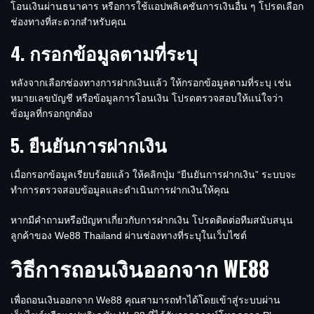
โอนเงินผ่านธนาคาร หรือการใช้แอปพลิเคชันการเงินอื่น ๆ โปรดเลือก
ช่องทางที่สะดวกสำหรับคุณ
4. กรอกข้อมูลตามที่ระบุ
หลังจากเลือกช่องทางการฝากเงินแล้ว ให้กรอกข้อมูลตามที่ระบุ เช่น
หมายเลขบัญชี หรือข้อมูลการโอนเงิน โปรดตรวจสอบให้แน่ใจว่า
ข้อมูลที่กรอกถูกต้อง
5. ยืนยันการฝากเงิน
เมื่อกรอกข้อมูลเรียบร้อยแล้ว ให้คลิกปุ่ม “ยืนยันการฝากเงิน” ระบบจะ
ทำการตรวจสอบข้อมูลและดำเนินการฝากเงินให้คุณ
หากมีคำถามหรือปัญหาเกี่ยวกับการฝากเงิน โปรดติดต่อทีมสนับสนุน
ลูกค้าของ We88 Thailand ผ่านช่องทางที่ระบุในเว็บไซต์
วิธีการถอนเงินออกจาก WE88
เพื่อถอนเงินออกจาก We88 คุณสามารถทำได้โดยเข้าสู่ระบบผ่าน