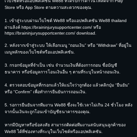
เว็บไซต์หรือแอปพลิเคชัน We88 ที่ได้รับการดาวน์โหลดจาก Play
Store หรือ App Store ตามความสะดวกของคุณ.
1. เข้าสู่ระบบผ่านเว็บไซต์ We88 หรือแอปพลิเคชัน We88 thailand
ผ่านลิงค์ https://braininjurysupportcenter.com/ หรือ
https://braininjurysupportcenter.com/ download.
2. หลังจากเข้าสู่ระบบ ให้เลือกเมนู “ถอนเงิน” หรือ “Withdraw” ที่อยู่ใน
เมนูหลักของเว็บไซต์หรือแอปพลิเคชัน.
3. กรอกข้อมูลที่จำเป็น เช่น จำนวนเงินที่ต้องการถอน ชื่อบัญชี
ธนาคาร หรือข้อมูลการโอนเงินอื่น ๆ ตามที่ระบุในหน้าถอนเงิน.
4. ตรวจสอบข้อมูลที่กรอกแล้วให้แน่ใจว่าถูกต้อง แล้วคลิกปุ่ม “ยืนยัน”
หรือ “Confirm” เพื่อทำการยืนยันการถอนเงิน.
5. รอการยืนยันจากทีมงาน We88 ซึ่งจะใช้เวลาไม่เกิน 24 ชั่วโมง หลัง
จากนั้นเงินจะถูกโอนเข้าบัญชีธนาคารของคุณ.
หากมีปัญหาหรือข้อสงสัย สามารถติดต่อทีมงานสนับสนุนลูกค้าของ
We88 ได้ที่ช่องทางที่ระบุในเว็บไซต์หรือแอปพลิเคชัน.