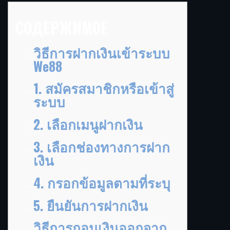
СОДЕРЖИМОЕ
วิธีการฝากเงินเข้าระบบ
We88
1. สมัครสมาชิกหรือเข้าสู่
ระบบ
2. เลือกเมนูฝากเงิน
3. เลือกช่องทางการฝาก
เงิน
4. กรอกข้อมูลตามที่ระบุ
5. ยืนยันการฝากเงิน
วิธีการถอนเงินออกจาก