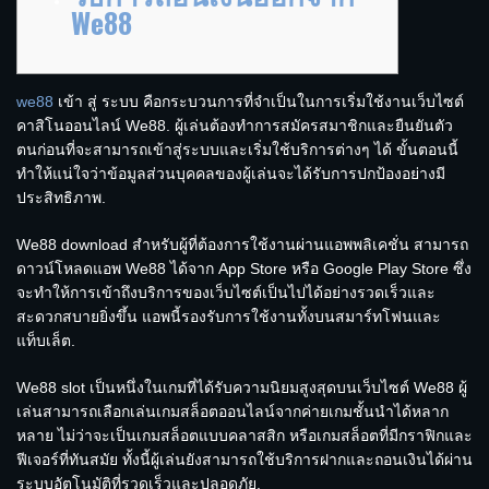
We88
we88
เข้า สู่ ระบบ คือกระบวนการที่จำเป็นในการเริ่มใช้งานเว็บไซต์
คาสิโนออนไลน์ We88. ผู้เล่นต้องทำการสมัครสมาชิกและยืนยันตัว
ตนก่อนที่จะสามารถเข้าสู่ระบบและเริ่มใช้บริการต่างๆ ได้ ขั้นตอนนี้
ทำให้แน่ใจว่าข้อมูลส่วนบุคคลของผู้เล่นจะได้รับการปกป้องอย่างมี
ประสิทธิภาพ.
We88 download สำหรับผู้ที่ต้องการใช้งานผ่านแอพพลิเคชั่น สามารถ
ดาวน์โหลดแอพ We88 ได้จาก App Store หรือ Google Play Store ซึ่ง
จะทำให้การเข้าถึงบริการของเว็บไซต์เป็นไปได้อย่างรวดเร็วและ
สะดวกสบายยิ่งขึ้น แอพนี้รองรับการใช้งานทั้งบนสมาร์ทโฟนและ
แท็บเล็ต.
We88 slot เป็นหนึ่งในเกมที่ได้รับความนิยมสูงสุดบนเว็บไซต์ We88 ผู้
เล่นสามารถเลือกเล่นเกมสล็อตออนไลน์จากค่ายเกมชั้นนำได้หลาก
หลาย ไม่ว่าจะเป็นเกมสล็อตแบบคลาสสิก หรือเกมสล็อตที่มีกราฟิกและ
ฟีเจอร์ที่ทันสมัย ทั้งนี้ผู้เล่นยังสามารถใช้บริการฝากและถอนเงินได้ผ่าน
ระบบอัตโนมัติที่รวดเร็วและปลอดภัย.