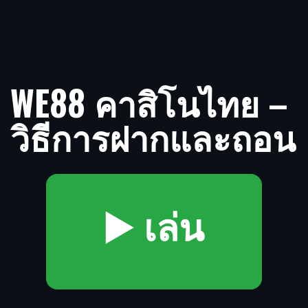
WE88 คาสิโนไทย –
วิธีการฝากและถอน
▶️ เล่น