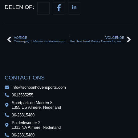
DELEN OP:
VORIGE
VOLGENDE
Υποστήριξη Πελατών και Δυνατότητες Βοήθειας για το Money Train 4 Slot στην Ελλάδα
The Best Real Money Casino Experience for New Zealand with Stake Casino
CONTACT ONS
info@schoonhovensports.com
0613535255
Sportpark de Marken 8
1355 ES Almere, Nederland
06-23315480
Polderkwartier 2
1333 NA Almere, Nederland
06-23315480