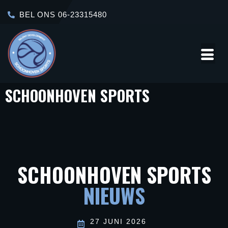
BEL ONS 06-23315480
SCHOONHOVEN SPORTS
Over
Contact
Ons
SCHOONHOVEN SPORTS
NIEUWS
27 JUNI 2026