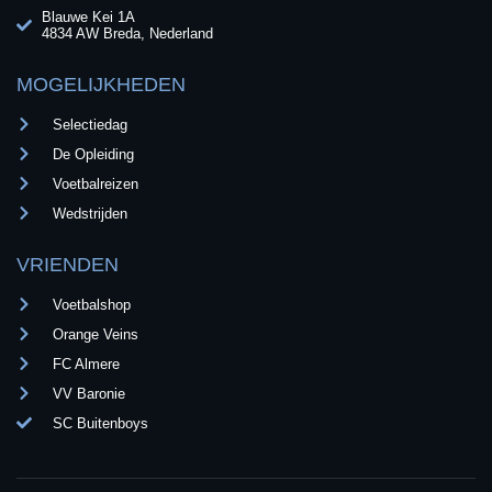
Blauwe Kei 1A
4834 AW Breda, Nederland
MOGELIJKHEDEN
Selectiedag
De Opleiding
Voetbalreizen
Wedstrijden
VRIENDEN
Voetbalshop
Orange Veins
FC Almere
VV Baronie
SC Buitenboys