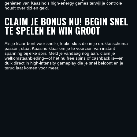
genieten van Kaasino’s high‑energy games terwijl je controle
houdt over tijd en geld.
CLAIM JE BONUS NU! BEGIN SNEL
TE SPELEN EN WIN GROOT
Als je klaar bent voor snelle, leuke slots die in je drukke schema
passen, staat Kaasino klaar om je te voorzien van instant
spanning bij elke spin. Meld je vandaag nog aan, claim je
welkomstaanbieding—of het nu free spins of cashback is—en
duik direct in high‑intensity gameplay die je snel beloont en je
terug laat komen voor meer.