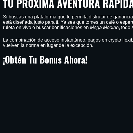
TU PRÓXIMA AVENTURA RÁPIDA
Si buscas una plataforma que te permita disfrutar de gananci
está diseñada justo para ti. Ya sea que tomes un café o esp
ruleta en vivo o buscar bonificaciones en
Mega Moolah
, todo
La combinación de acceso instantáneo, pagos en crypto flexi
vuelven la norma en lugar de la excepción.
¡Obtén Tu Bonus Ahora!