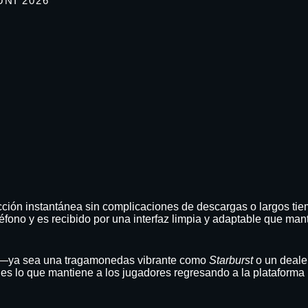
UNI 2026
ción instantánea sin complicaciones de descargas o largos tie
eléfono y es recibido por una interfaz limpia y adaptable que ma
go—ya sea una tragamonedas vibrante como
Starburst
o un deale
 es lo que mantiene a los jugadores regresando a la plataforma