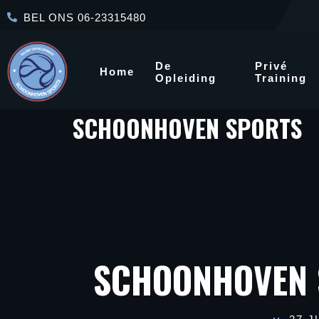
BEL ONS 06-23315480
De
Privé
Home
Opleiding
Training
SCHOONHOVEN SPORTS
SCHOONHOVEN