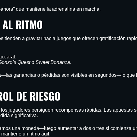
r-ahora” que mantiene la adrenalina en marcha.
 AL RITMO
s tienden a gravitar hacia juegos que ofrecen gratificación rápi
accarat.
Gonzo’s Quest
o
Sweet Bonanza
.
ea—las ganancias o pérdidas son visibles en segundos—lo que l
ROL DE RIESGO
rque los jugadores persiguen recompensas rápidas. Las apuestas 
ida significativa.
amos una moneda—luego aumentar a dos o tres si comienza un
 mantiene un ritmo ágil.