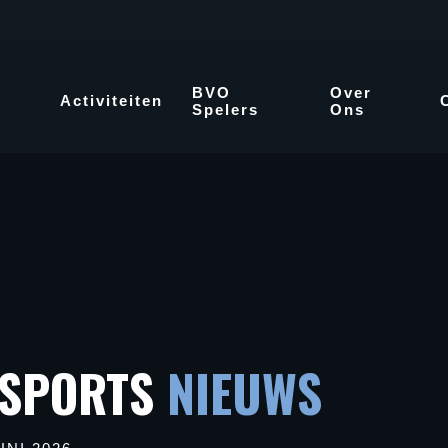
BVO
Over
Activiteiten
Spelers
Ons
 SPORTS
NIEUWS