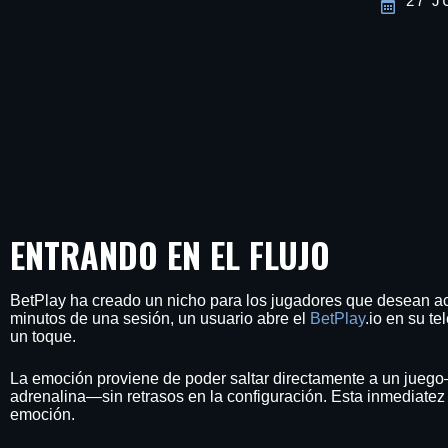
27 J
ENTRANDO EN EL FLUJO
BetPlay ha creado un nicho para los jugadores que desean ac
minutos de una sesión, un usuario abre el
BetPlay
.io en su t
un toque.
La emoción proviene de poder saltar directamente a un jue
adrenalina—sin retrasos en la configuración. Esta inmediatez
emoción.