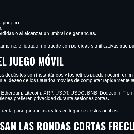
por giro.
n.
rdidas o al alcanzar un umbral de ganancias.
amente, el jugador no quede con pérdidas significativas que pu
EL JUEGO MÓVIL
os depósitos son instantáneos y los retiros pueden ocurrir en m
n el deseo de los usuarios móviles de completar rápidamente s
n, Ethereum, Litecoin, XRP, USDT, USDC, BNB, Dogecoin, Tron
ienes prefieren privacidad durante sesiones cortas.
 cuenta para ganancias reales en lugar de costos ocultos.
NSAN LAS RONDAS CORTAS FREC