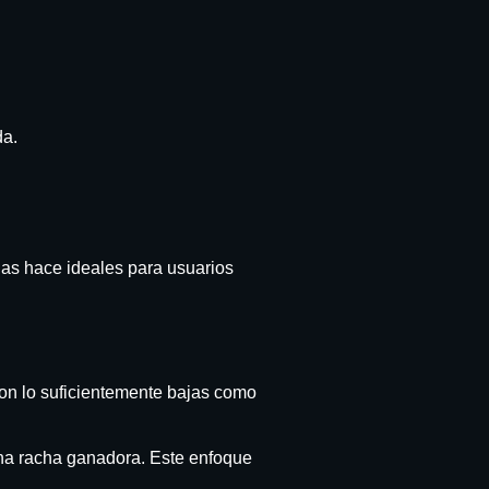
da.
as hace ideales para usuarios
son lo suficientemente bajas como
a racha ganadora. Este enfoque