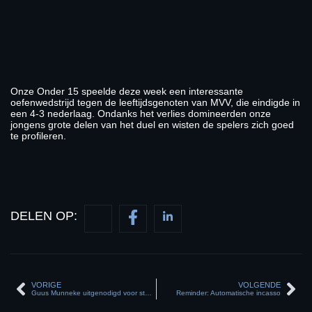
Onze Onder 15 speelde deze week een interessante
oefenwedstrijd tegen de leeftijdsgenoten van MVV, die eindigde in
een 4-3 nederlaag. Ondanks het verlies domineerden onze
jongens grote delen van het duel en wisten de spelers zich goed
te profileren.
DELEN OP:
VORIGE
VOLGENDE
Guus Munneke uitgenodigd voor stagetraject bij FC Utrecht
Reminder: Automatische incasso