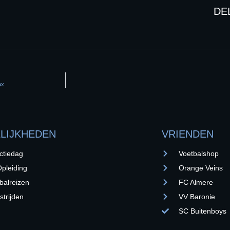
DE
ax
LIJKHEDEN
VRIENDEN
ctiedag
Voetbalshop
pleiding
Orange Veins
balreizen
FC Almere
trijden
VV Baronie
SC Buitenboys