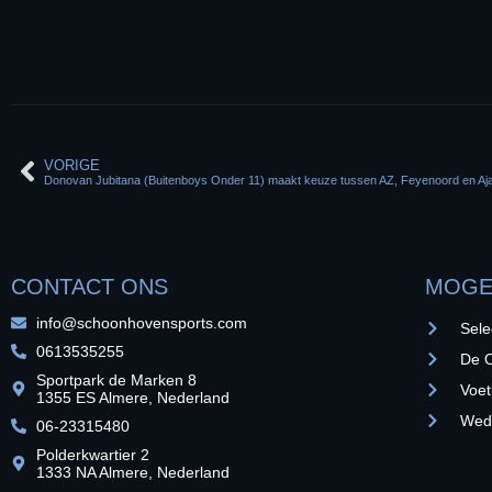
VORIGE
Donovan Jubitana (Buitenboys Onder 11) maakt keuze tussen AZ, Feyenoord en Aj
CONTACT ONS
MOGE
info@schoonhovensports.com
Sele
0613535255
De O
Sportpark de Marken 8
Voet
1355 ES Almere, Nederland
Weds
06-23315480
Polderkwartier 2
1333 NA Almere, Nederland