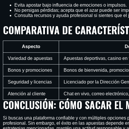
Evita apostar bajo influencia de emociones o impulsos.
No persigas pérdidas; acepta que el azar puede ser imp
Consulta recursos y ayuda profesional si sientes que el j
COMPARATIVA DE CARACTERÍSTI
Aspecto
D
Variedad de apuestas
Apuestas deportivas, casino en 
Bonos y promociones
Bonos de bienvenida, promocion
Seguridad y licencias
Licenciado por la Dirección Ge
Atención al cliente
Chat en vivo, correo electrónico
CONCLUSIÓN: CÓMO SACAR EL 
Si buscas una plataforma confiable y con múltiples opciones p
profesional. Sin embargo, el éxito en las apuestas depende en
estrategias mencionadas, mantén una actitud responsable y ap