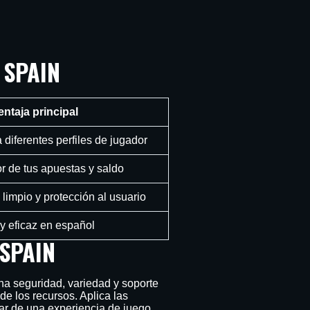
 SPAIN
entaja principal
 diferentes perfiles de jugador
or de tus apuestas y saldo
limpio y protección al usuario
 y eficaz en español
SPAIN
ina seguridad, variedad y soporte
e los recursos. Aplica las
tar de una experiencia de juego