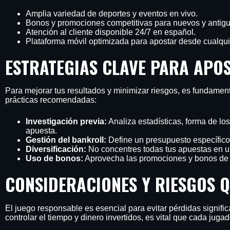
Amplia variedad de deportes y eventos en vivo.
Bonos y promociones competitivas para nuevos y antigu
Atención al cliente disponible 24/7 en español.
Plataforma móvil optimizada para apostar desde cualquie
ESTRATEGIAS CLAVE PARA APOS
Para mejorar tus resultados y minimizar riesgos, es fundament
prácticas recomendadas:
Investigación previa:
Analiza estadísticas, forma de los
apuesta.
Gestión del bankroll:
Define un presupuesto específico 
Diversificación:
No concentres todas tus apuestas en un 
Uso de bonos:
Aprovecha las promociones y bonos de co
CONSIDERACIONES Y RIESGOS Q
El juego responsable es esencial para evitar pérdidas signifi
controlar el tiempo y dinero invertidos, es vital que cada ju