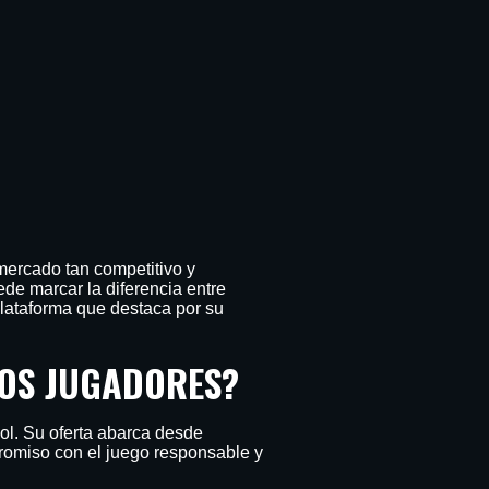
mercado tan competitivo y
de marcar la diferencia entre
plataforma que destaca por su
LOS JUGADORES?
ol. Su oferta abarca desde
promiso con el juego responsable y