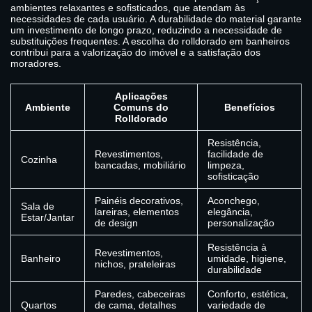
ambientes relaxantes e sofisticados, que atendam às
necessidades de cada usuário. A durabilidade do material garante
um investimento de longo prazo, reduzindo a necessidade de
substituições frequentes. A escolha do rolldorado em banheiros
contribui para a valorização do imóvel e a satisfação dos
moradores.
Aplicações
Ambiente
Comuns do
Benefícios
Rolldorado
Resistência,
Revestimentos,
facilidade de
Cozinha
bancadas, mobiliário
limpeza,
sofisticação
Painéis decorativos,
Aconchego,
Sala de
lareiras, elementos
elegância,
Estar/Jantar
de design
personalização
Resistência à
Revestimentos,
Banheiro
umidade, higiene,
nichos, prateleiras
durabilidade
Paredes, cabeceiras
Conforto, estética,
Quartos
de cama, detalhes
variedade de