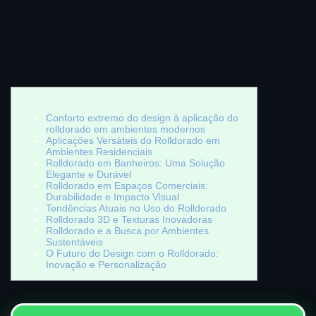
Conforto extremo do design à aplicação do
rolldorado em ambientes modernos
Aplicações Versáteis do Rolldorado em
Ambientes Residenciais
Rolldorado em Banheiros: Uma Solução
Elegante e Durável
Rolldorado em Espaços Comerciais:
Durabilidade e Impacto Visual
Tendências Atuais no Uso do Rolldorado
Rolldorado 3D e Texturas Inovadoras
Rolldorado e a Busca por Ambientes
Sustentáveis
O Futuro do Design com o Rolldorado:
Inovação e Personalização