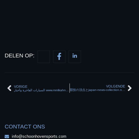
DELEN OP:
VOLGENDE
VORIGE
競技の頂点とjapan-news-collection.net/category/sportsのドラマ
السيارات الفاخرة وأخبار www.mmlkahnews.com/category/automotive/ لعشاق القيادة الممتعة
CONTACT ONS
info@schoonhovensports.com